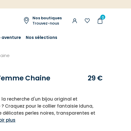
0
Nos boutiques
Trouvez-nous
e aventure
Nos sélections
haine
r Femme Chaine
29 €
la recherche d'un bijou original et
? Craquez pour le collier fantaisie Iduna,
délicates perles noires, transparentes et
oir plus