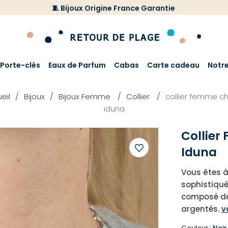
🧵 Bijoux Origine France Garantie
Porte-clés
Eaux de Parfum
Cabas
Carte cadeau
Notr
eil
Bijoux
Bijoux Femme
Collier
collier femme c
iduna
Collie
Iduna
Ajouter
Vous êtes à 
à
sophistiqué 
votre
composé de 
liste
argentés.
v
d'envies
Couleur :
Noir