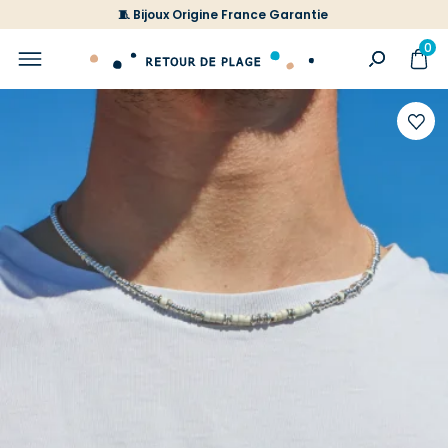
🧵 Bijoux Origine France Garantie
0
Ajoute
à
votre
liste
d'envi