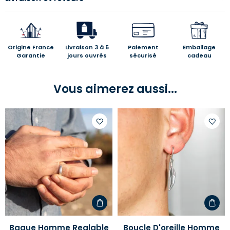
Origine France
Livraison 3 à 5
Paiement
Emballage
Garantie
jours ouvrés
sécurisé
cadeau
Vous aimerez aussi...
Ajouter
Ajoute
à
à
votre
votre
liste
liste
d'envies
d'envi
Bague Homme Reglable
Boucle D'oreille Homme