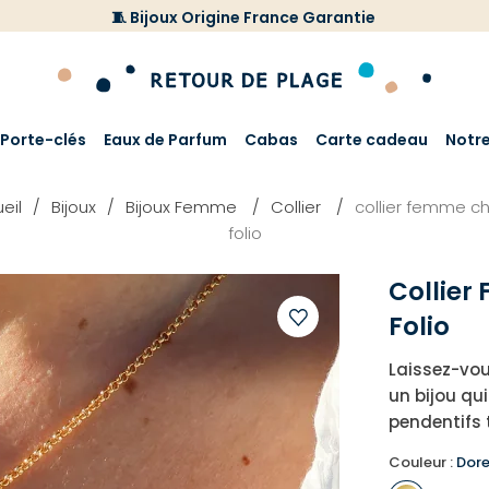
🧵 Bijoux Origine France Garantie
Porte-clés
Eaux de Parfum
Cabas
Carte cadeau
Notr
eil
Bijoux
Bijoux Femme
Collier
collier femme c
folio
Collie
Folio
Ajouter
Laissez-vous
à
un bijou qu
votre
pendentifs 
liste
d'envies
Couleur :
Dor