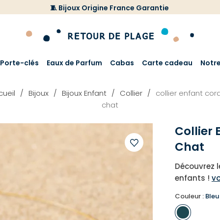
🧵 Bijoux Origine France Garantie
Porte-clés
Eaux de Parfum
Cabas
Carte cadeau
Notr
cueil
Bijoux
Bijoux Enfant
Collier
collier enfant co
chat
Collier
Chat
Ajouter
Découvrez le
à
enfants !
vo
votre
liste
Couleur :
Bleu
d'envies