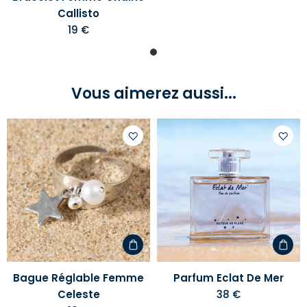
Callisto
19 €
Vous aimerez aussi...
Ajouter
Ajoute
à
à
votre
votre
liste
liste
d'envies
d'envi
Bague Réglable Femme
Parfum Eclat De Mer
Celeste
38 €