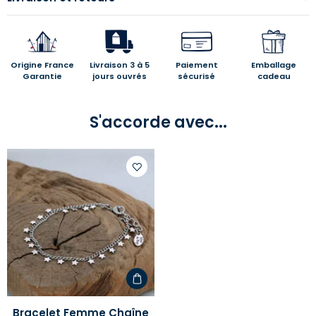
Origine France
Livraison 3 à 5
Paiement
Emballage
Garantie
jours ouvrés
sécurisé
cadeau
S'accorde avec...
Ajouter
à
votre
liste
d'envies
Bracelet Femme Chaîne