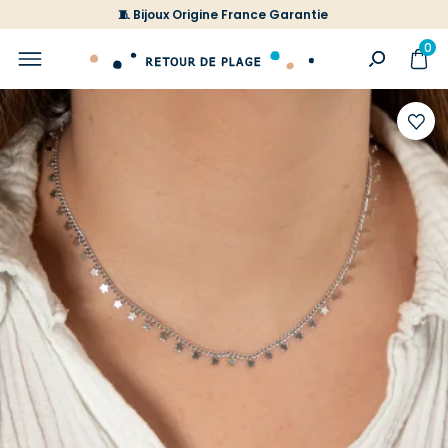
🧵 Bijoux Origine France Garantie
0
Ajoute
à
votre
liste
d'envi