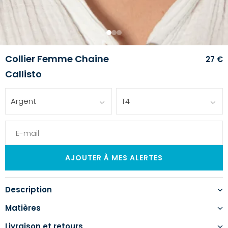
1
2
3
Collier Femme Chaine
27 €
Callisto
Argent
T4
Description
Matières
Livraison et retours