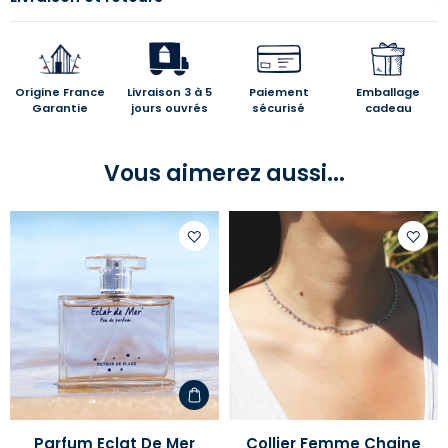
Origine France
Livraison 3 à 5
Paiement
Emballage
Garantie
jours ouvrés
sécurisé
cadeau
Vous aimerez aussi...
Ajouter
Ajoute
à
à
votre
votre
liste
liste
d'envies
d'envi
Parfum Eclat De Mer
Collier Femme Chaine