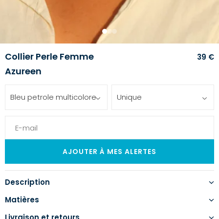
1
2
3
Collier Perle Femme
39 €
Azureen
Bleu petrole multicolore
Unique
Description
Matières
Livraison et retours