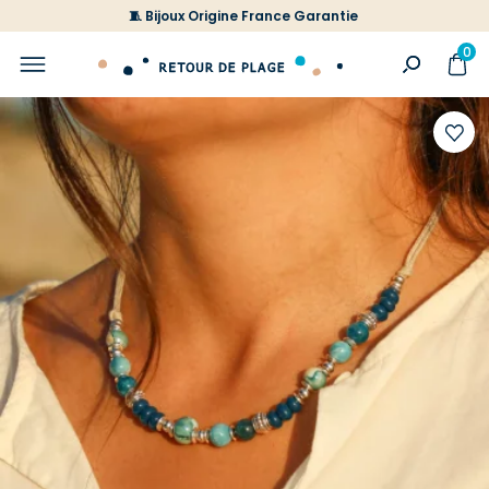
🧵 Bijoux Origine France Garantie
0
Ajoute
à
votre
liste
d'envi