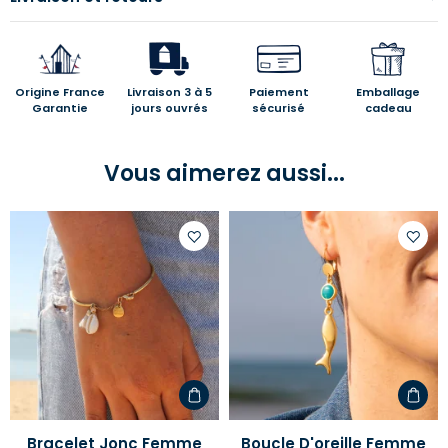
Origine France
Livraison 3 à 5
Paiement
Emballage
Garantie
jours ouvrés
sécurisé
cadeau
Vous aimerez aussi...
Ajouter
Ajoute
à
à
votre
votre
liste
liste
d'envies
d'envi
Bracelet Jonc Femme
Boucle D'oreille Femme