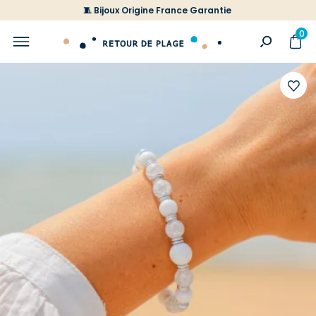
🧵 Bijoux Origine France Garantie
0
Ajoute
à
votre
liste
d'envi