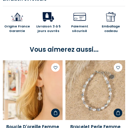
Origine France
Livraison 3 à 5
Paiement
Emballage
Garantie
jours ouvrés
sécurisé
cadeau
Vous aimerez aussi...
Ajouter
Ajoute
à
à
votre
votre
liste
liste
d'envies
d'envi
Boucle D'oreille Femme
Bracelet Perle Femme