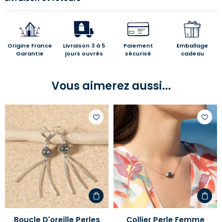
Origine France
Livraison 3 à 5
Paiement
Emballage
Garantie
jours ouvrés
sécurisé
cadeau
Vous aimerez aussi...
Ajouter
Ajoute
à
à
votre
votre
liste
liste
d'envies
d'envi
Boucle D'oreille Perles
Collier Perle Femme