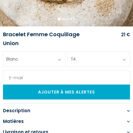
1
2
3
4
5
6
Bracelet Femme Coquillage
21 €
Union
Blanc
T4
Description
Matières
Livraison et retours