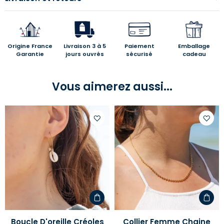
Origine France
Livraison 3 à 5
Paiement
Emballage
Garantie
jours ouvrés
sécurisé
cadeau
Vous aimerez aussi...
Ajouter
Ajoute
à
à
votre
votre
liste
liste
d'envies
d'envi
Boucle D'oreille Créoles
Collier Femme Chaine