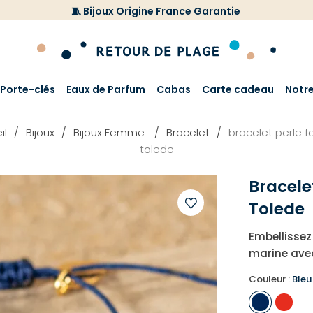
🧵 Bijoux Origine France Garantie
Porte-clés
Eaux de Parfum
Cabas
Carte cadeau
Notr
il
Bijoux
Bijoux Femme
Bracelet
bracelet perle
tolede
Bracele
Tolede
Ajouter
Embellissez
à
marine avec
votre
liste
Couleur :
Bleu
d'envies