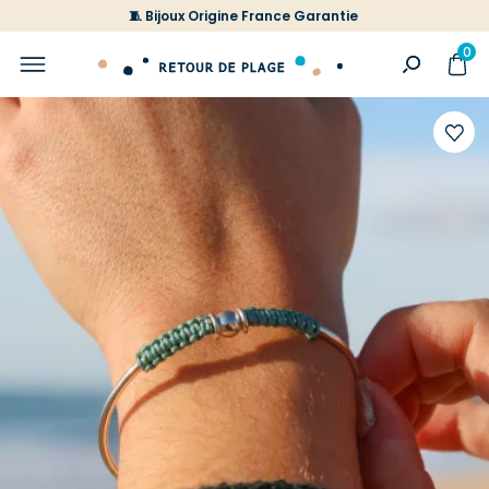
🧵 Bijoux Origine France Garantie
0
Ajoute
à
votre
liste
d'envi