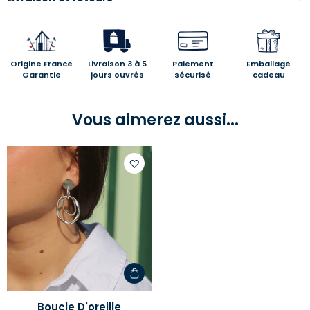
Origine France
Livraison 3 à 5
Paiement
Emballage
Garantie
jours ouvrés
sécurisé
cadeau
Vous aimerez aussi...
Ajouter
à
votre
liste
d'envies
Boucle D'oreille