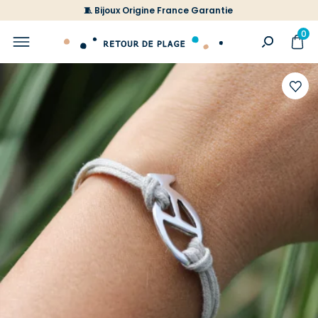
🧵 Bijoux Origine France Garantie
0
Ajoute
à
votre
liste
d'envi