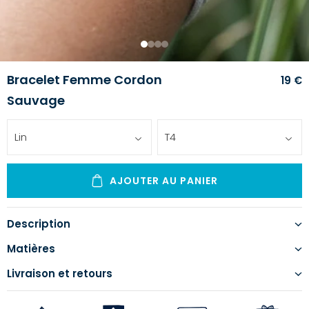
1
2
3
4
Bracelet Femme Cordon
19 €
Sauvage
Lin
T4
AJOUTER AU PANIER
Description
Matières
Livraison et retours