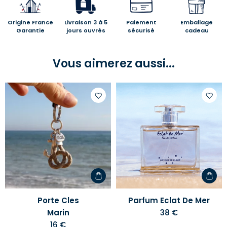
Origine France
Livraison 3 à 5
Paiement
Emballage
Garantie
jours ouvrés
sécurisé
cadeau
Vous aimerez aussi...
Ajouter
Ajoute
à
à
votre
votre
liste
liste
d'envies
d'envi
Porte Cles
Parfum Eclat De Mer
Marin
38 €
16 €