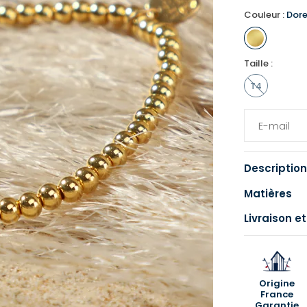
Couleur :
Dor
Taille :
T4
Description
Matières
Livraison et
Origine
France
Garantie