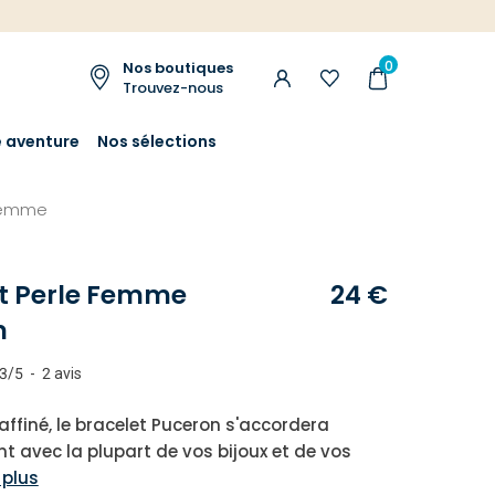
0
Nos boutiques
Trouvez-nous
e aventure
Nos sélections
 femme
t Perle Femme
24 €
n
3
/
5
-
2
avis
affiné, le bracelet Puceron s'accordera
t avec la plupart de vos bijoux et de vos
 plus