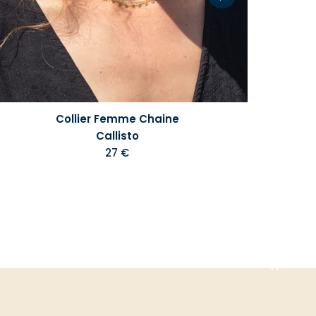
Collier Femme Chaine
B
Callisto
27 €
Aller
en