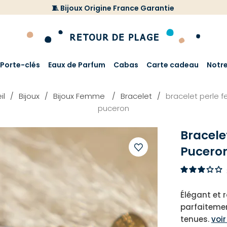
🧵 Bijoux Origine France Garantie
Porte-clés
Eaux de Parfum
Cabas
Carte cadeau
Notr
il
Bijoux
Bijoux Femme
Bracelet
bracelet perle
puceron
Bracele
Pucero
Ajouter
à
votre
Élégant et r
liste
parfaitemen
d'envies
tenues.
voir