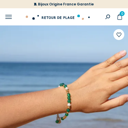
🧵 Bijoux Origine France Garantie
0
Ajoute
à
votre
liste
d'envi