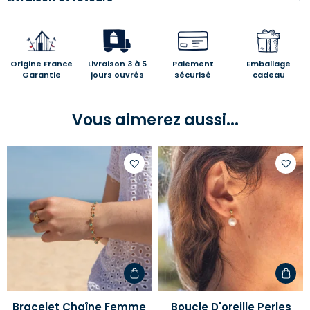
Origine France
Livraison 3 à 5
Paiement
Emballage
Garantie
jours ouvrés
sécurisé
cadeau
Vous aimerez aussi...
Ajouter
Ajoute
à
à
votre
votre
liste
liste
d'envies
d'envi
Bracelet Chaîne Femme
Boucle D'oreille Perles