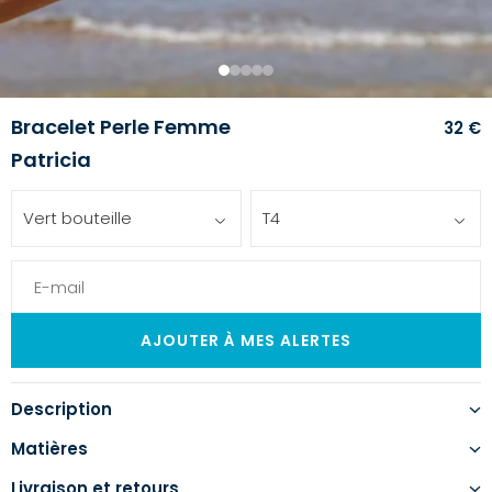
1
2
3
4
5
Bracelet Perle Femme
32 €
Patricia
Vert bouteille
T4
Description
Matières
Livraison et retours