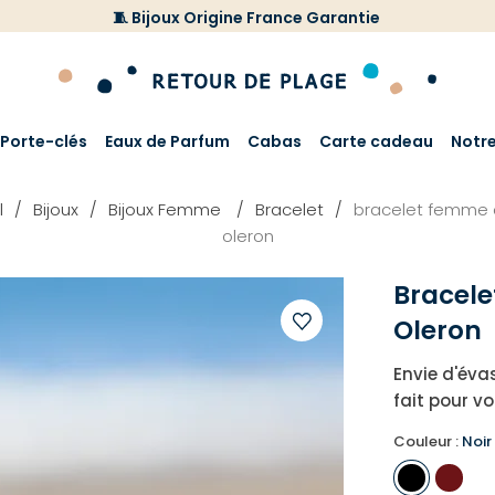
🧵 Bijoux Origine France Garantie
Porte-clés
Eaux de Parfum
Cabas
Carte cadeau
Notr
l
Bijoux
Bijoux Femme
Bracelet
bracelet femme 
oleron
Bracel
Oleron
Ajouter
Envie d'éva
à
fait pour v
votre
liste
Couleur :
Noir
d'envies