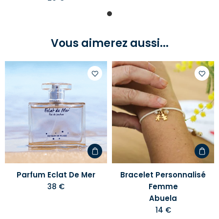
Vous aimerez aussi...
Ajouter
Ajoute
à
à
votre
votre
liste
liste
d'envies
d'envi
Parfum Eclat De Mer
Bracelet Personnalisé
38 €
Femme
Abuela
14 €