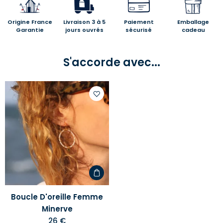
Origine France
Livraison 3 à 5
Paiement
Emballage
Garantie
jours ouvrés
sécurisé
cadeau
S'accorde avec...
Ajouter
à
votre
liste
d'envies
Boucle D'oreille Femme
Minerve
26 €