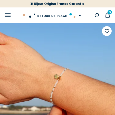
🧵 Bijoux Origine France Garantie
0
Ajoute
à
votre
liste
d'envi