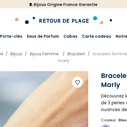
🧵 Bijoux Origine France Garantie
Porte-clés
Eaux de Parfum
Cabas
Carte cadeau
Notr
il
Bijoux
Bijoux Femme
Bracelet
bracelet femme
marly
Bracele
Marly
Ajouter
Découvrez le
à
de 3 perles
votre
nuances de 
liste
d'envies
Couleur :
Ble