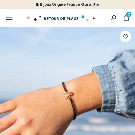
🧵 Bijoux Origine France Garantie
0
Ajoute
à
votre
liste
d'envi