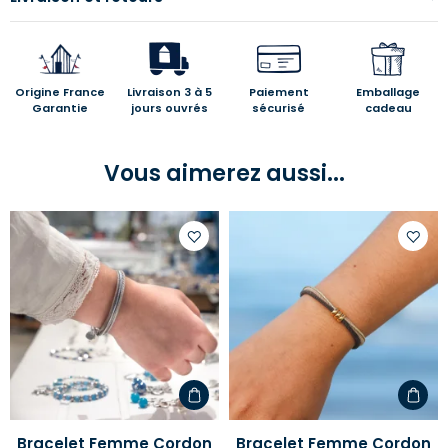
Origine France
Livraison 3 à 5
Paiement
Emballage
Garantie
jours ouvrés
sécurisé
cadeau
Vous aimerez aussi...
Ajouter
Ajoute
à
à
votre
votre
liste
liste
d'envies
d'envi
Bracelet Femme Cordon
Bracelet Femme Cordon