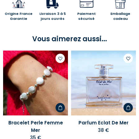
Origine France
Livraison 3 à 5
Paiement
Emballage
Garantie
jours ouvrés
sécurisé
cadeau
Vous aimerez aussi...
Ajouter
Ajoute
à
à
votre
votre
liste
liste
d'envies
d'envi
Bracelet Perle Femme
Parfum Eclat De Mer
Mer
38 €
35 €