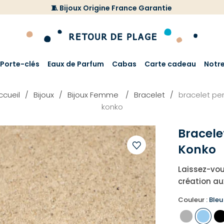
🧵 Bijoux Origine France Garantie
Porte-clés
Eaux de Parfum
Cabas
Carte cadeau
Notr
ccueil
Bijoux
Bijoux Femme
Bracelet
bracelet per
konko
Bracele
Konko
Ajouter
Laissez-vou
à
création au
votre
liste
Couleur :
Bleu 
d'envies