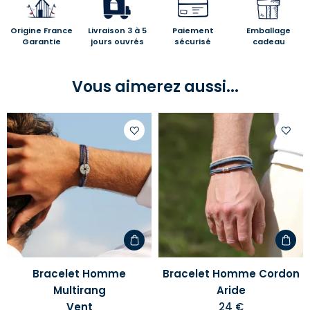
Origine France
Livraison 3 à 5
Paiement
Emballage
Garantie
jours ouvrés
sécurisé
cadeau
Vous aimerez aussi...
Ajouter
Ajoute
à
à
votre
votre
liste
liste
d'envies
d'envi
Bracelet Homme
Bracelet Homme Cordon
Multirang
Aride
Vent
24 €