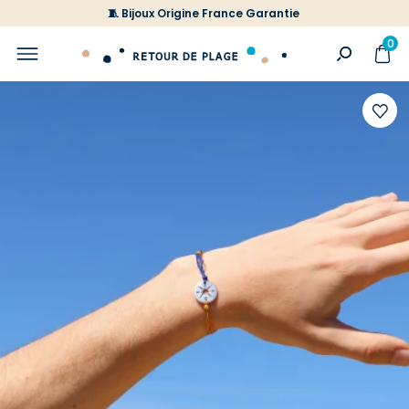
🧵 Bijoux Origine France Garantie
0
Ajoute
à
votre
liste
d'envi