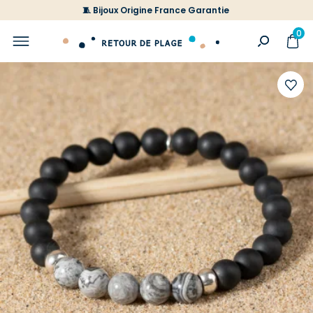
🧵 Bijoux Origine France Garantie
0
Ajoute
à
votre
liste
d'envi