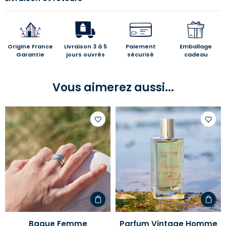
Origine France
Livraison 3 à 5
Paiement
Emballage
Garantie
jours ouvrés
sécurisé
cadeau
Vous aimerez aussi...
Ajouter
Ajoute
à
à
votre
votre
liste
liste
d'envies
d'envi
Bague Femme
Parfum Vintage Homme