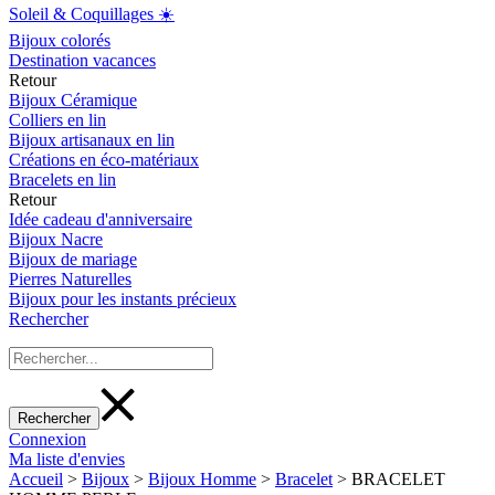
Soleil & Coquillages ☀️
Bijoux colorés
Destination vacances
Retour
Bijoux Céramique
Colliers en lin
Bijoux artisanaux en lin
Créations en éco-matériaux
Bracelets en lin
Retour
Idée cadeau d'anniversaire
Bijoux Nacre
Bijoux de mariage
Pierres Naturelles
Bijoux pour les instants précieux
Rechercher
Connexion
Ma liste d'envies
Accueil
>
Bijoux
>
Bijoux Homme
>
Bracelet
>
BRACELET