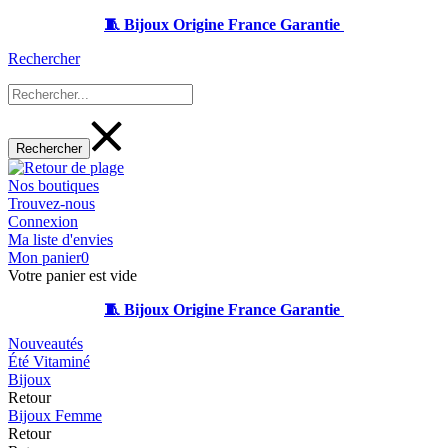
🧵 Bijoux Origine France Garantie
Rechercher
Nos boutiques
Trouvez-nous
Connexion
Ma liste d'envies
Mon panier
0
Votre panier est vide
🧵 Bijoux Origine France Garantie
Nouveautés
Été Vitaminé
Bijoux
Retour
Bijoux Femme
Retour