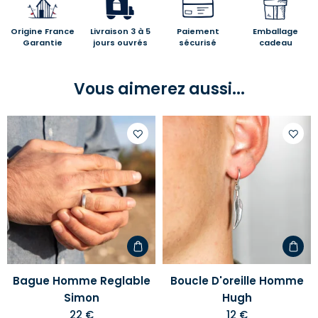
Origine France
Livraison 3 à 5
Paiement
Emballage
Garantie
jours ouvrés
sécurisé
cadeau
Vous aimerez aussi...
Ajouter
Ajoute
à
à
votre
votre
liste
liste
d'envies
d'envi
Bague Homme Reglable
Boucle D'oreille Homme
Simon
Hugh
22 €
12 €