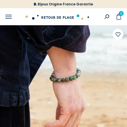
🧵 Bijoux Origine France Garantie
0
Ajoute
à
votre
liste
d'envi