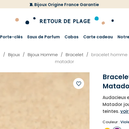
🧵 Bijoux Origine France Garantie
Porte-clés
Eaux de Parfum
Cabas
Carte cadeau
Notr
l
Bijoux
Bijoux Homme
Bracelet
bracelet homme 
matador
Bracel
Matado
Ajouter
Audacieux e
à
Matador jou
votre
teintes.
voir
liste
d'envies
Couleur :
Viol