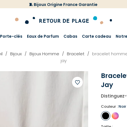
🧵 Bijoux Origine France Garantie
Porte-clés
Eaux de Parfum
Cabas
Carte cadeau
Notr
il
Bijoux
Bijoux Homme
Bracelet
bracelet homme
jay
Bracel
Jay
Ajouter
Distinguez
à
votre
Couleur :
Noir
liste
d'envies
Taille :