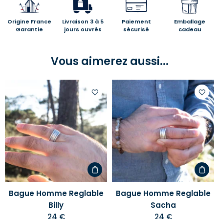
Origine France
Livraison 3 à 5
Paiement
Emballage
Garantie
jours ouvrés
sécurisé
cadeau
Vous aimerez aussi...
Ajouter
Ajoute
à
à
votre
votre
liste
liste
d'envies
d'envi
Bague Homme Reglable
Bague Homme Reglable
Billy
Sacha
24 €
24 €