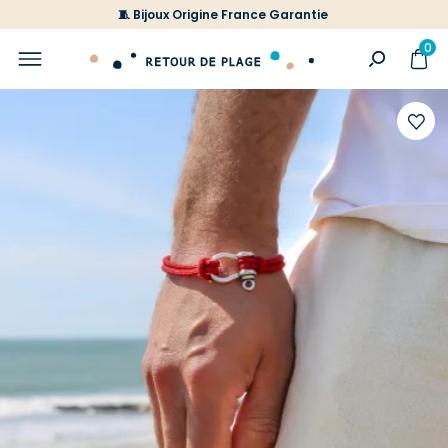
🧵 Bijoux Origine France Garantie
0
Ajoute
à
votre
liste
d'envi