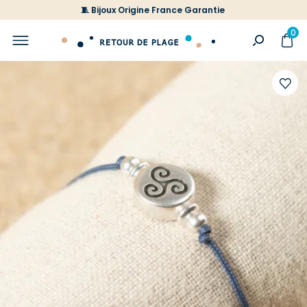
🧵 Bijoux Origine France Garantie
0
Ajoute
à
votre
liste
d'envi