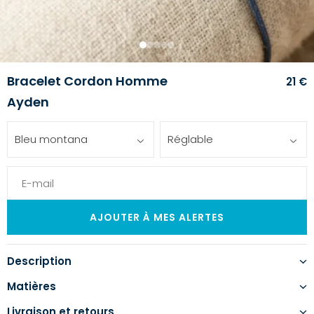
1
2
3
4
5
Bracelet Cordon Homme
21 €
Ayden
Bleu montana
Réglable
Description
Matières
Livraison et retours