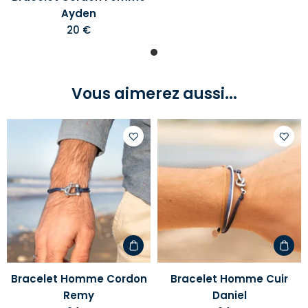
Ayden
20 €
Vous aimerez aussi...
Ajouter
Ajoute
à
à
votre
votre
liste
liste
d'envies
d'envi
Bracelet Homme Cordon
Bracelet Homme Cuir
Remy
Daniel