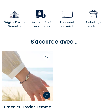
Origine France
Livraison 3 à 5
Paiement
Emballage
Garantie
jours ouvrés
sécurisé
cadeau
S'accorde avec...
Ajouter
à
votre
liste
d'envies
Bracelet Cordon Femme