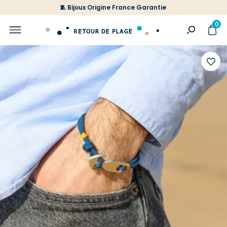
🧵 Bijoux Origine France Garantie
0
Ajoute
à
votre
liste
d'envi