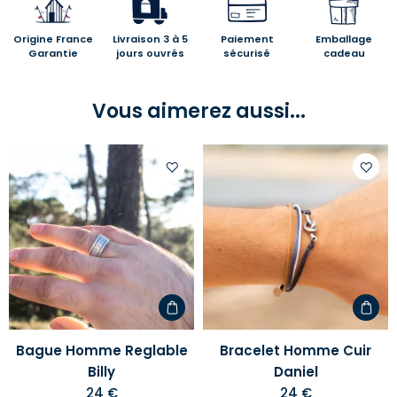
Origine France
Livraison 3 à 5
Paiement
Emballage
Garantie
jours ouvrés
sécurisé
cadeau
Vous aimerez aussi...
Ajouter
Ajoute
à
à
votre
votre
liste
liste
d'envies
d'envi
Bague Homme Reglable
Bracelet Homme Cuir
Billy
Daniel
24 €
24 €