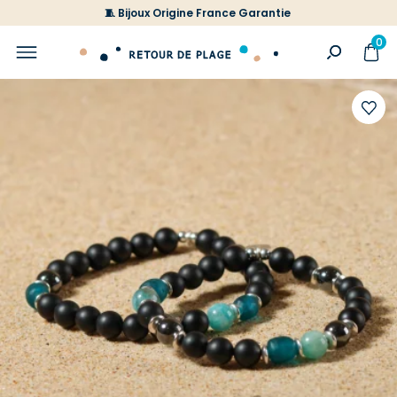
🧵 Bijoux Origine France Garantie
0
Ajoute
à
votre
liste
d'envi