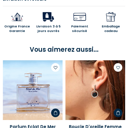
Origine France
Livraison 3 à 5
Paiement
Emballage
Garantie
jours ouvrés
sécurisé
cadeau
Vous aimerez aussi...
Ajouter
Ajoute
à
à
votre
votre
liste
liste
d'envies
d'envi
Parfum Eclat De Mer
Boucle D'oreille Femme