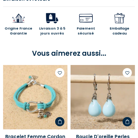
Origine France
Livraison 3 à 5
Paiement
Emballage
Garantie
jours ouvrés
sécurisé
cadeau
Vous aimerez aussi...
Ajouter
Ajoute
à
à
votre
votre
liste
liste
d'envies
d'envi
Bracelet Femme Cordon
Boucle D'oreille Perles