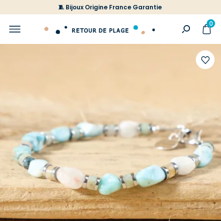
🧵 Bijoux Origine France Garantie
0
Ajoute
à
votre
liste
d'envi