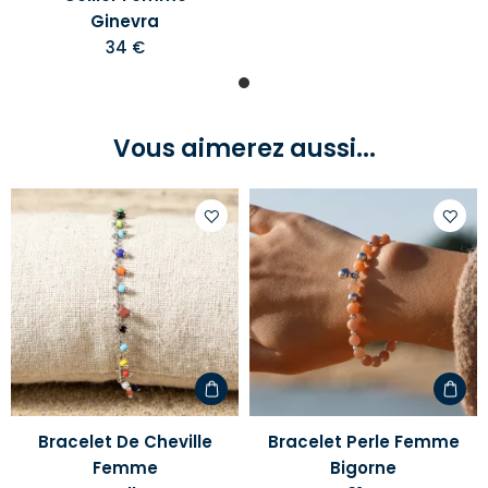
Ginevra
34 €
Vous aimerez aussi...
Ajouter
Ajoute
à
à
votre
votre
liste
liste
d'envies
d'envi
Bracelet De Cheville
Bracelet Perle Femme
Femme
Bigorne