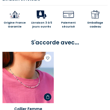
Origine France
Livraison 3 à 5
Paiement
Emballage
Garantie
jours ouvrés
sécurisé
cadeau
S'accorde avec...
Ajouter
à
votre
liste
d'envies
Collier Femme