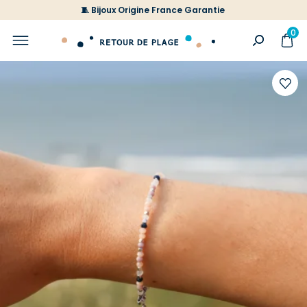
🧵 Bijoux Origine France Garantie
0
Ajoute
à
votre
liste
d'envi