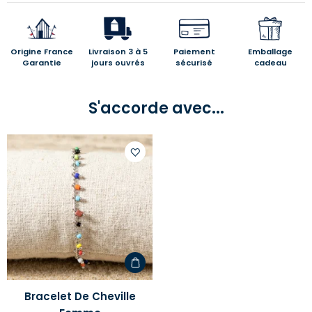
Origine France
Livraison 3 à 5
Paiement
Emballage
Garantie
jours ouvrés
sécurisé
cadeau
S'accorde avec...
Ajouter
à
votre
liste
d'envies
Bracelet De Cheville