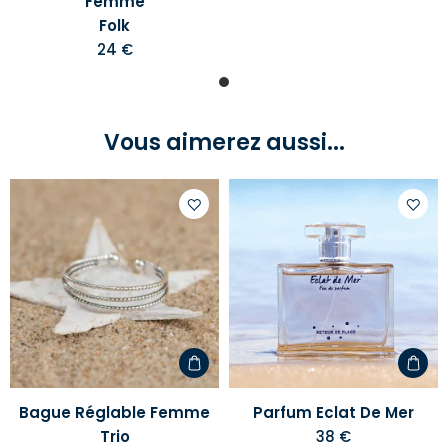
Femme
Folk
24 €
Vous aimerez aussi...
Ajouter
Ajoute
à
à
votre
votre
liste
liste
d'envies
d'envi
Bague Réglable Femme
Parfum Eclat De Mer
Trio
38 €