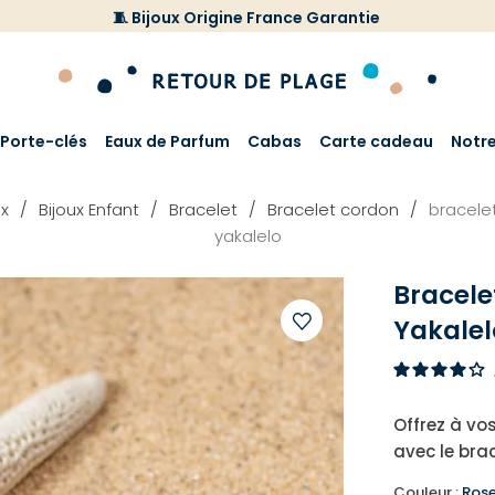
🧵 Bijoux Origine France Garantie
Porte-clés
Eaux de Parfum
Cabas
Carte cadeau
Notr
ux
Bijoux Enfant
Bracelet
Bracelet cordon
bracele
yakalelo
Bracele
Yakalel
Ajouter
à
votre
Offrez à vo
liste
avec le brac
d'envies
Couleur :
Ros