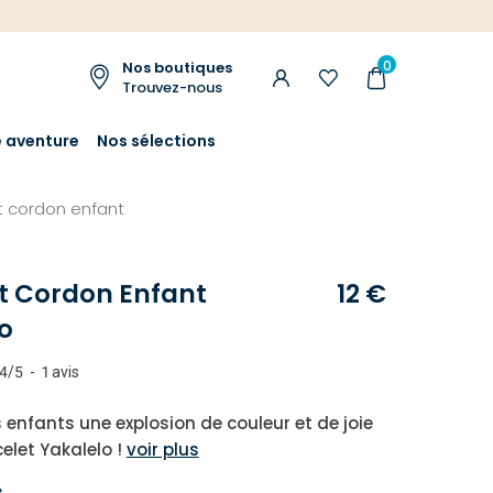
0
Nos boutiques
Trouvez-nous
e aventure
Nos sélections
t cordon enfant
t Cordon Enfant
12 €
o
4
/
5
-
1
avis
s enfants une explosion de couleur et de joie
elet Yakalelo !
voir plus
e