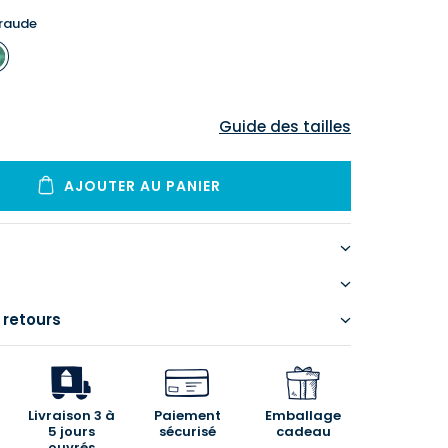
raude
Guide des tailles
AJOUTER AU PANIER
 retours
Livraison 3 à
Paiement
Emballage
5 jours
sécurisé
cadeau
ouvrés