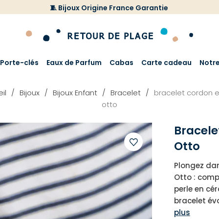
🧵 Bijoux Origine France Garantie
Porte-clés
Eaux de Parfum
Cabas
Carte cadeau
Notr
il
Bijoux
Bijoux Enfant
Bracelet
bracelet cordon 
otto
Bracele
Otto
Ajouter
Plongez dan
à
Otto : comp
votre
perle en cé
liste
bracelet év
d'envies
plus