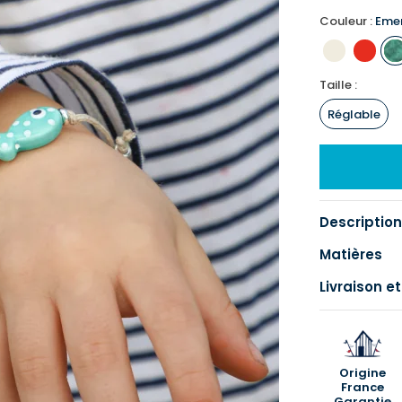
Couleur :
Eme
Taille :
Réglable
Description
Matières
Livraison et
Origine
France
Garantie