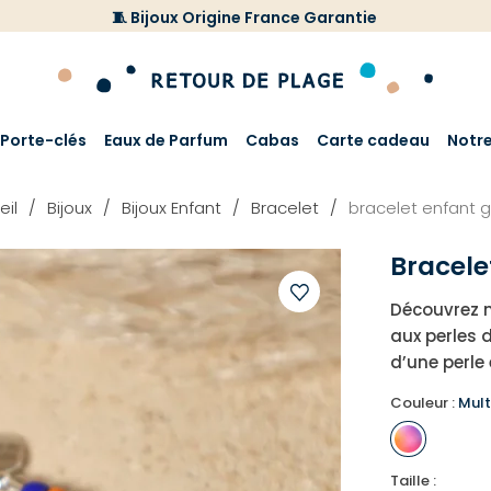
🧵 Bijoux Origine France Garantie
Porte-clés
Eaux de Parfum
Cabas
Carte cadeau
Notr
eil
Bijoux
Bijoux Enfant
Bracelet
bracelet enfant 
Bracele
Découvrez n
Ajouter
aux perles 
à
d’une perle
votre
Couleur :
Mult
liste
d'envies
Taille :