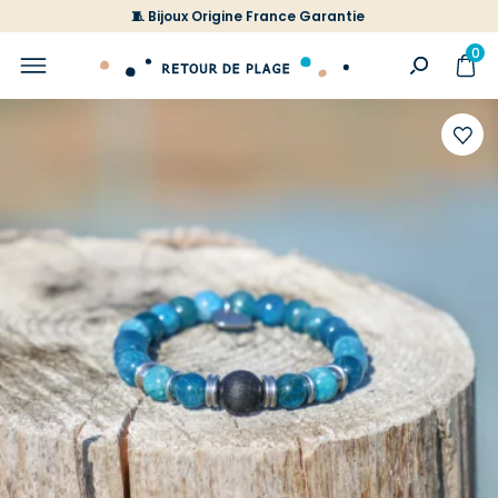
🧵 Bijoux Origine France Garantie
0
Ajoute
à
votre
liste
d'envi