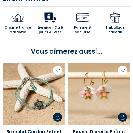
Origine France
Livraison 3 à 5
Paiement
Emballage
Garantie
jours ouvrés
sécurisé
cadeau
Vous aimerez aussi...
Ajouter
Ajoute
à
à
votre
votre
liste
liste
d'envies
d'envi
Bracelet Cordon Enfant
Boucle D'oreille Enfant