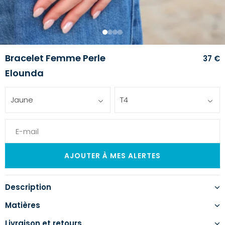
1
2
3
4
Bracelet Femme Perle
37 €
Elounda
Jaune
T4
Description
Matières
Livraison et retours