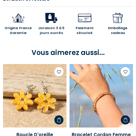
Origine France
Livraison 3 à 5
Paiement
Emballage
Garantie
jours ouvrés
sécurisé
cadeau
Vous aimerez aussi...
Ajouter
Ajoute
à
à
votre
votre
liste
liste
d'envies
d'envi
Boucle D'oreille
Bracelet Cordon Femme