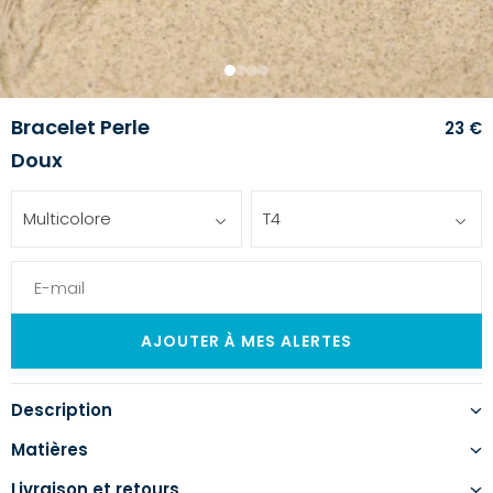
1
2
3
4
Bracelet Perle
23 €
Doux
Multicolore
T4
Description
Matières
Livraison et retours