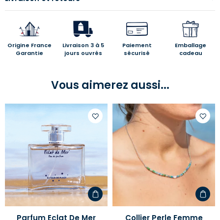
Origine France
Livraison 3 à 5
Paiement
Emballage
Garantie
jours ouvrés
sécurisé
cadeau
Vous aimerez aussi...
Ajouter
Ajoute
à
à
votre
votre
liste
liste
d'envies
d'envi
Parfum Eclat De Mer
Collier Perle Femme