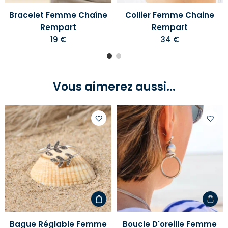
Bracelet Femme Chaîne
Collier Femme Chaine
Rempart
Rempart
19 €
34 €
Vous aimerez aussi...
Ajouter
Ajoute
à
à
votre
votre
liste
liste
d'envies
d'envi
Bague Réglable Femme
Boucle D'oreille Femme