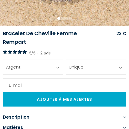
1
2
3
4
5
Bracelet De Cheville Femme
23 €
Rempart
5
/
5
-
2
avis
Argent
Unique
Description
Matières