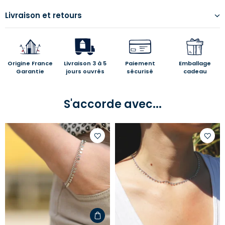
Livraison et retours
Origine France
Livraison 3 à 5
Paiement
Emballage
Garantie
jours ouvrés
sécurisé
cadeau
S'accorde avec...
Ajouter
Ajoute
à
à
votre
votre
liste
liste
d'envies
d'envi