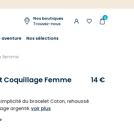
0
Nos boutiques
Trouvez-nous
e aventure
Nos sélections
ge femme
et Coquillage Femme
14 €
simplicité du bracelet Coton, rehaussé
lage argenté.
voir plus
e