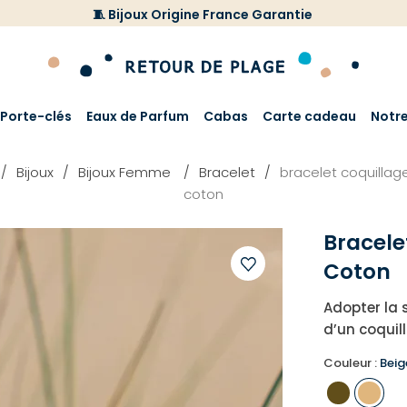
🧵 Bijoux Origine France Garantie
Porte-clés
Eaux de Parfum
Cabas
Carte cadeau
Notr
Bijoux
Bijoux Femme
Bracelet
bracelet coquilla
coton
Bracel
Coton
Ajouter
Adopter la 
à
d’un coquil
votre
liste
Couleur :
Beig
d'envies