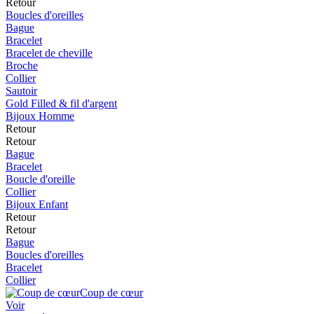
Retour
Boucles d'oreilles
Bague
Bracelet
Bracelet de cheville
Broche
Collier
Sautoir
Gold Filled & fil d'argent
Bijoux Homme
Retour
Retour
Bague
Bracelet
Boucle d'oreille
Collier
Bijoux Enfant
Retour
Retour
Bague
Boucles d'oreilles
Bracelet
Collier
Coup de cœur
Voir