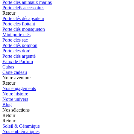
Porte cles animaux marins
Porte clefs accessoires
Retour
Porte clés décapsuleur
Porte clés flottant
Porte clés mousqueton
Mini porte clés
Porte clés sac
Porte clés pompon
Porte clés doré
Porte clés argenté
Eaux de Parfum
Cabas
Carte cadeau
Notre aventure
Retour
Nos engagements
Notre histoire
Notre univers
Blog
Nos sélections
Retour
Retour
Soleil & Céramique
Nos emblématiques