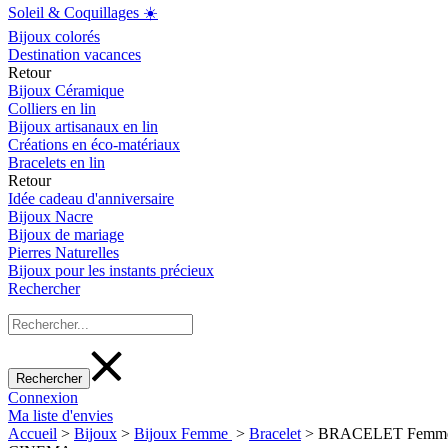
Soleil & Coquillages ☀️
Bijoux colorés
Destination vacances
Retour
Bijoux Céramique
Colliers en lin
Bijoux artisanaux en lin
Créations en éco-matériaux
Bracelets en lin
Retour
Idée cadeau d'anniversaire
Bijoux Nacre
Bijoux de mariage
Pierres Naturelles
Bijoux pour les instants précieux
Rechercher
Connexion
Ma liste d'envies
Accueil
>
Bijoux
>
Bijoux Femme
>
Bracelet
>
BRACELET Femme