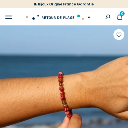
🧵 Bijoux Origine France Garantie
0
Ajoute
à
votre
liste
d'envi