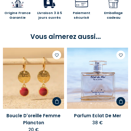
Origine France
Livraison 3 à 5
Paiement
Emballage
Garantie
jours ouvrés
sécurisé
cadeau
Vous aimerez aussi...
Ajouter
Ajoute
à
à
votre
votre
liste
liste
d'envies
d'envi
Boucle D'oreille Femme
Parfum Eclat De Mer
Plancton
38 €
20 €