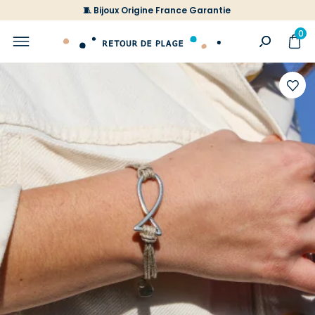
🧵 Bijoux Origine France Garantie
0
Ajoute
à
votre
liste
d'envi