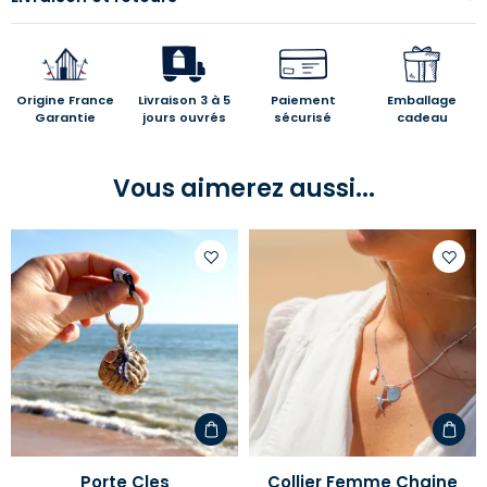
Origine France
Livraison 3 à 5
Paiement
Emballage
Garantie
jours ouvrés
sécurisé
cadeau
Vous aimerez aussi...
Ajouter
Ajoute
à
à
votre
votre
liste
liste
d'envies
d'envi
Porte Cles
Collier Femme Chaine