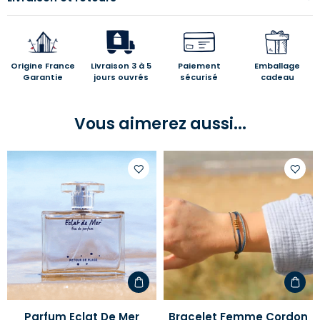
Origine France
Livraison 3 à 5
Paiement
Emballage
Garantie
jours ouvrés
sécurisé
cadeau
Vous aimerez aussi...
Ajouter
Ajoute
à
à
votre
votre
liste
liste
d'envies
d'envi
Parfum Eclat De Mer
Bracelet Femme Cordon