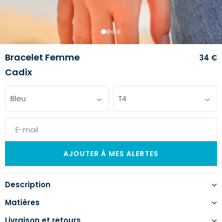
1
2
3
4
Bracelet Femme
34 €
Cadix
Bleu
T4
Description
Matières
Livraison et retours