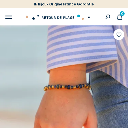
🧵 Bijoux Origine France Garantie
0
Ajoute
à
votre
liste
d'envi