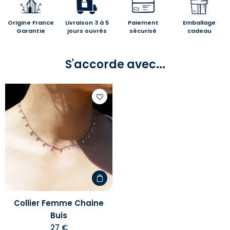
Origine France
Livraison 3 à 5
Paiement
Emballage
Garantie
jours ouvrés
sécurisé
cadeau
S'accorde avec...
Ajouter
à
votre
liste
d'envies
Collier Femme Chaine
Buis
27 €