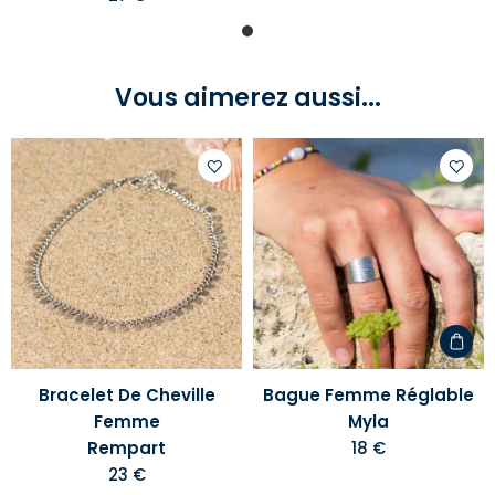
Vous aimerez aussi...
Ajouter
Ajoute
à
à
votre
votre
liste
liste
d'envies
d'envi
Bracelet De Cheville
Bague Femme Réglable
Femme
Myla
Rempart
18 €
23 €