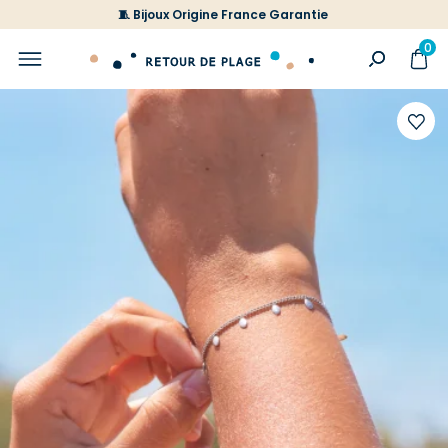
🧵 Bijoux Origine France Garantie
0
Ajoute
à
votre
liste
d'envi