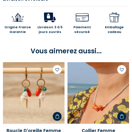
Origine France
Livraison 3 à 5
Paiement
Emballage
Garantie
jours ouvrés
sécurisé
cadeau
Vous aimerez aussi...
Ajouter
Ajoute
à
à
votre
votre
liste
liste
d'envies
d'envi
Boucle D'oreille Femme
Collier Femme