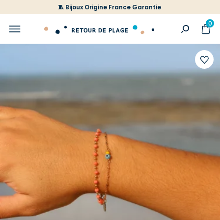
🧵 Bijoux Origine France Garantie
0
Ajoute
à
votre
liste
d'envi