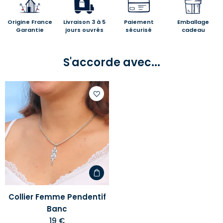
Origine France
Livraison 3 à 5
Paiement
Emballage
Garantie
jours ouvrés
sécurisé
cadeau
S'accorde avec...
Ajouter
à
votre
liste
d'envies
Collier Femme Pendentif
Banc
19 €