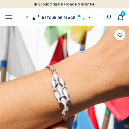
🧵 Bijoux Origine France Garantie
0
Ajoute
à
votre
liste
d'envi