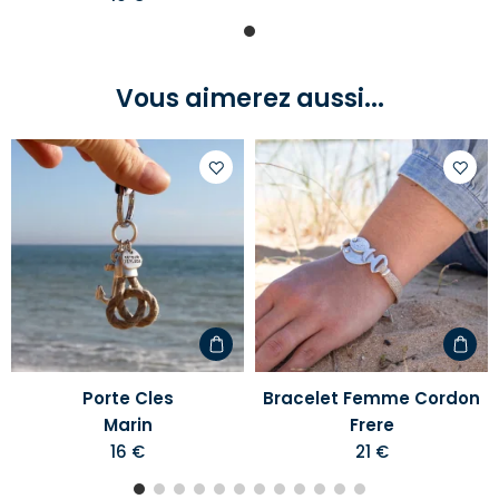
Vous aimerez aussi...
Ajouter
Ajoute
à
à
votre
votre
liste
liste
d'envies
d'envi
Porte Cles
Bracelet Femme Cordon
Marin
Frere
16 €
21 €